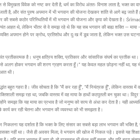
न से विमुखता विवेक को नष्ट कर देती है, धर्म का विरोध अंततः विनाश लाता है, भक्त का
ले जाती है, और संत पुरुष अपमान में भी भगवान की योजना देखकर शांति से आगे बढ़ जाते है
सार की सबसे कठोर परिस्थितियों में भी भगवान की योजना और कृपा को देखता है। Śrī
त्यंत आहत थे, लेकिन भीतर से वे समझ रहे थे कि यह सब भगवान की बाह्य शक्ति — माया 
्य व्यक्ति अपमान होने पर क्रोध, प्रतिशोध और दुःख में डूब जाता है, लेकिन भक्त उस घटन
्यंत प्रतीकात्मक है। धनुष क्षत्रिय शक्ति, प्रतिकार और सांसारिक संघर्ष का प्रतीक था।
ध से अलग होकर भगवान की शरण ग्रहण करता हूँ।” यह केवल महल छोड़ना नहीं था; यह भी
रुआत थी।
धांत बहुत गहरा है। जीव सोचता है कि “मैं कर रहा हूँ”, “मैं नियंत्रक हूँ”, लेकिन वास्तव में 
 शक्तिशाली समझ रहा था, जबकि वास्तव में वह माया के हाथों कठपुतली बन चुका था। विदुर
उन्होंने समझा कि यह माया का प्रभाव है जो मनुष्य को सत्य से अंधा कर देता है। यही आध्यात्
ीछे कार्य कर रही चेतना और भगवान की व्यवस्था को भी समझता है।
पर निकलना यह दर्शाता है कि भक्त के लिए संसार का सबसे बड़ा लाभ भगवान की भक्ति है,
क्त नहीं था। जैसे ही अवसर मिला, वे भगवान की खोज में निकल पड़े। इससे यह शिक्षा म
ति है। यदि हृदय भगवान में लगा हो, तो राजमहल भी बंधन नहीं बनता; और यदि हृदय संसार 