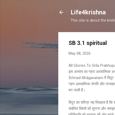
Life4krishna
This site is about the kri
SB 3.1 spiritual
May 08, 2026
All Glories To Srila Prabhu
इस अध्याय का गहरा आध्यात्मिक अर्
Śrīmad-Bhāgavatam में विदुर का
गहन आध्यात्मिक संगति और तत्त्वज्ञा
बन जाती हैं।
विदुर का चरित्र यह सिखाता है कि
संबंधित विषयों को सुनना और समझना
परिस्थिति को भगवान की ओर बढ़ने