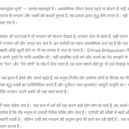
यानपूर्वक सुनो” — अत्यंत महत्वपूर्ण है। आध्यात्मिक जीवन केवल पढ़ने या बोलने से नहीं, बल
्रता से भगवान और भक्तों की कथाएँ सुनता है, तब उसका हृदय शुद्ध होने लगता है। यही 
कहा गया है।
 संसार की घटनाओं में भी भगवान की योजना देखता है, भगवान प्रेम से बंधते हैं, सही प्रश
्मा को भगवान की ओर जागृत कर देता है।इन श्लोकों का गहरा आध्यात्मिक अर्थ यह है कि जब म
हरी आँखें खुली होने पर भी वह वास्तव में अंधा हो जाता है। Śrīmad-Bhāgavatam में 
ा अपने पुत्रों के प्रति आसक्ति थी। यही आसक्ति उन्हें धर्म और अधर्म का भेद समझने स
ि “मेरा” और “मेरे लोगों” के मोह में फँस जाता है, तब सत्य सामने होते हुए भी उसे दिखाई न
ब हृदय में ईर्ष्या और स्वार्थ बढ़ते हैं, तब मनुष्य निर्दोष और धर्मात्मा लोगों के विनाश 
ांडव शुद्ध भक्तों का प्रतिनिधित्व करते हैं और दुर्योधन तथा धृतराष्ट्र आसुरी प्रवृत्ति का।
ंकि भगवान अपने भक्तों की रक्षा स्वयं करते हैं।
गहरा संदेश देता है। जब सभा में धर्म की रक्षा करने वाले लोग मौन हो जाते हैं, तब अधर्म 
र्शाता है कि मोह मनुष्य से उसकी नैतिक शक्ति छीन लेता है। द्रौपदी की आँखों से बहते आँ
च सहनी पड़ती है। लेकिन उसी क्षण भगवान की अदृश्य कृपा भी कार्य कर रही होती है। जब सार
ग्रहण करता है।