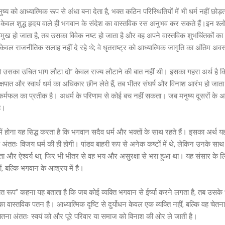
ष्य को आध्यात्मिक रूप से अंधा बना देता है, भक्त कठिन परिस्थितियों में भी धर्म नहीं छो
र केवल शुद्ध हृदय वाले ही भगवान के संदेश का वास्तविक रस अनुभव कर सकते हैं।इन श्लो
िमुख हो जाता है, तब उसका विवेक नष्ट हो जाता है और वह अपने वास्तविक शुभचिंतकों 
ल राजनीतिक सलाह नहीं दे रहे थे; वे धृतराष्ट्र को आध्यात्मिक जागृति का अंतिम अवस
को उसका उचित भाग लौटा दो” केवल राज्य लौटाने की बात नहीं थी। इसका गहरा अर्थ है क
्षपात और स्वार्थ धर्म का अधिकार छीन लेते हैं, तब भीतर संघर्ष और विनाश आरंभ हो जात
ह कर्मफल का प्रतीक है। अधर्म के परिणाम से कोई बच नहीं सकता। जब मनुष्य दूसरों के 
ै।
ष में होना यह सिद्ध करता है कि भगवान सदैव धर्म और भक्तों के साथ रहते हैं। इसका अर्थ यह
ि अंततः विजय धर्म की ही होगी। पांडव बाहरी रूप से अनेक कष्टों में थे, लेकिन उनके स
त्ता और ऐश्वर्य था, फिर भी भीतर से वह भय और असुरक्षा से भरा हुआ था। यह संसार के ल
हीं, बल्कि भगवान के आश्रय में है।
ाक्षात रूप” कहना यह बताता है कि जब कोई व्यक्ति भगवान से ईर्ष्या करने लगता है, तब उसक
 का वास्तविक पतन है। आध्यात्मिक दृष्टि से दुर्योधन केवल एक व्यक्ति नहीं, बल्कि वह च
 चेतना अंततः स्वयं को और पूरे परिवार या समाज को विनाश की ओर ले जाती है।