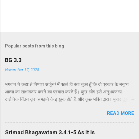
Popular posts from this blog
BG 3.3
November 17, 2025
भगवान ने कहा: हे निष्पाप अर्जुन! मैं पहले ही बता चुका हूँ कि दो प्रकार के मनुष्य
आत्मा का साक्षात्कार करने का प्रयास करते हैं। कुछ लोग इसे अनुभवजन्य,
दार्शनिक चिंतन द्वारा समझने के इच्छुक होते हैं, और कुछ भक्ति द्वारा। मुराद दूसरे
अध्याय के श्लोक 39 में भगवान ने दो प्रकार की विधियाँ बताई हैं - सांख्ययोग तथा
READ MORE
कर्मयोग या बुद्धियोग। इस श्लोक में भगवान इसे और भी स्पष्ट रूप से समझाते हैं।
सांख्ययोग, अर्थात् आत्मा और पदार्थ की प्रकृति का विश्लेषणात्मक अध्ययन, उन
लोगों के लिए विषय है जो प्रयोगात्मक ज्ञान और दर्शन द्वारा अनुमान लगाने और
Srimad Bhagavatam 3.4.1-5 As It Is
समझने के इच्छुक हैं। दूसरे वर्ग के लोग कृष्णभावनामृत में कर्म करते हैं, जैसा कि